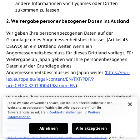
andere Informationen von Cygames oder Dritten
zukommen zu lassen.
2. Weitergabe personenbezogener Daten ins Ausland
Wir geben Ihre personenbezogenen Daten auf der
Grundlage eines Angemessenheitsbeschlusses (Artikel 45
DSGVO) an ein Drittland weiter, wenn ein
Angemessenheitsbeschluss für dieses Drittland vorliegt. Für
Weitergabe an Japan geben wir Ihre personenbezogenen
Daten auf der Grundlage eines
Angemessenheitsbeschlusses an Japan weiter (
https://eur-
lex.europa.eu/legal-content/EN/TXT/PDF/?
uri=CELEX:32019D0419&from=EN
).
Wir geben Ihre personenbezogenen Daten an ein Drittland
weiter oder legen sie offen, indem wir mit dem Empfänger
Diese Website verwendet Cookies, um die Benutzerfreundlichkeit der
Webseite zu verbessern. Wählen Sie „Alle akzeptieren“, um Ihr
die von der Europäischen Kommission genehmigten
Einverständnis zu erklären.
Cookie-Einstellungen
/
Weitere
Standard-Datenschutzklauseln umsetzen
Informationen
(
https://ec.europa.eu/info/law/law-topic/data-
Ablehnen
Alle akzeptieren
protection/international-dimension-data-
protection/standard-contractual-clauses-scc_en
) (Art. 46