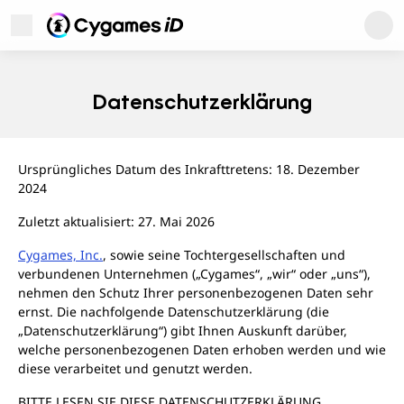
Cygames ID
Menü öffnen
Cygames ID
WebStore
Datenschutzerklärung
Games
Ursprüngliches Datum des Inkrafttretens: 18. Dezember
News
2024
Zuletzt aktualisiert: 27. Mai 2026
Cygames, Inc.
, sowie seine Tochtergesellschaften und
verbundenen Unternehmen („Cygames“, „wir“ oder „uns“),
nehmen den Schutz Ihrer personenbezogenen Daten sehr
Kundendienst
Weitere Informationen
ernst. Die nachfolgende Datenschutzerklärung (die
Datenschutzerklärung
„Datenschutzerklärung“) gibt Ihnen Auskunft darüber,
Nutzungsbedingungen
welche personenbezogenen Daten erhoben werden und wie
In Bezug auf Markenzeichen
diese verarbeitet und genutzt werden.
BITTE LESEN SIE DIESE DATENSCHUTZERKLÄRUNG