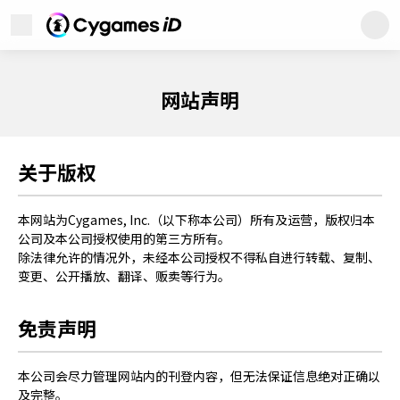
Cygames ID
展开菜单
Cygames ID
WebStore
网站声明
Games
关于版权
News
本网站为Cygames, Inc.（以下称本公司）所有及运营，版权归本
公司及本公司授权使用的第三方所有。
除法律允许的情况外，未经本公司授权不得私自进行转载、复制、
变更、公开播放、翻译、贩卖等行为。
客户服务
网站声明
隐私政策
免责声明
服务协议
版权声明
本公司会尽力管理网站内的刊登内容，但无法保证信息绝对正确以
及完整。