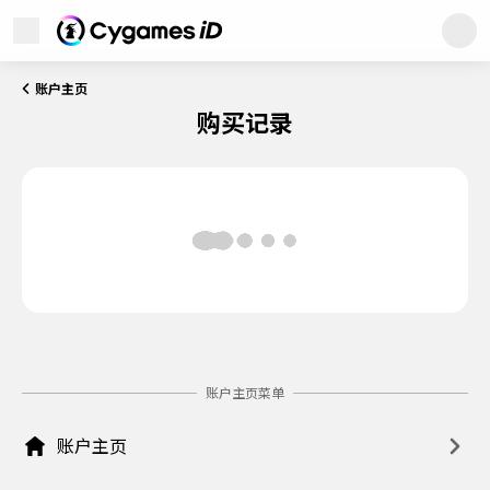
Cygames ID
展开菜单
Cygames ID
账户主页
WebStore
购买记录
Games
News
客户服务
网站声明
隐私政策
账户主页菜单
服务协议
版权声明
账户主页