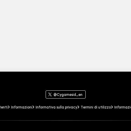
zo
Informazioni sui marchi
@Cygamesid_en
tenti
Informazioni
Informativa sulla privacy
Termini di utilizzo
Informazi