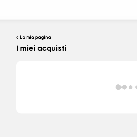
La mia pagina
I miei acquisti
WebStore
Vai alla pagina principale del WebStore