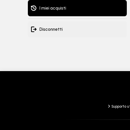
I miei acquisti
Supporto utenti
Informazioni
Informativa sulla privacy
Termini di utiliz
Disconnetti
Supporto u