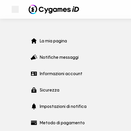
Apri menu
Cygames ID
Cygames ID
Menu La mia pagina
La mia pagina
WebStore
Notifiche messaggi
Games
Informazioni account
News
Sicurezza
Impostazioni di notifica
Metodo di pagamento