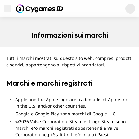
Cygames ID
Apri menu
Cygames ID
WebStore
Informazioni sui marchi
Games
Tutti i marchi mostrati su questo sito web, compresi prodotti
News
e servizi, appartengono ai rispettivi proprietari.
Marchi e marchi registrati
Apple and the Apple logo are trademarks of Apple Inc.
Supporto utenti
in the U.S. and/or other countries.
Informazioni
Informativa sulla privacy
Google e Google Play sono marchi di Google LLC.
Termini di utilizzo
Informazioni sui marchi
©2026 Valve Corporation. Steam e il logo Steam sono
marchi e/o marchi registrati appartenenti a Valve
Corporation negli Stati Uniti e/o in altri Paesi.