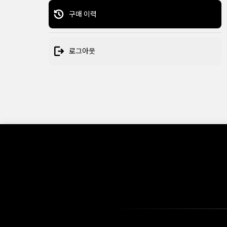
구매 이력
고객지원
이 사이트에 대해서
개인정보 처리방침
이용약관
상표에 대해서
로그아웃