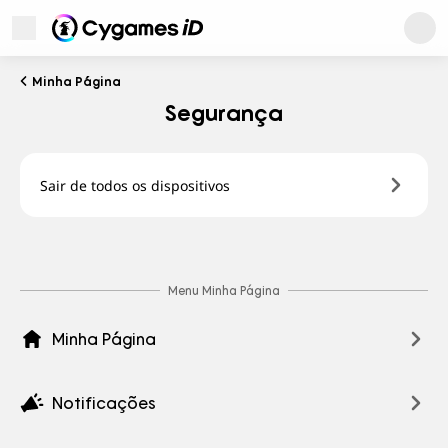
Cygames ID
Abrir Menu
Cygames ID
Minha Página
WebStore
Segurança
Games
Sair de todos os dispositivos
News
Menu Minha Página
Suporte ao Usuário
Minha Página
Sobre
Política de Privacidade
Termos de Uso
Sobre marcas comerciais
Notificações